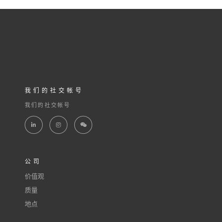
我们的社交帐号
我们的社交帐号
公司
价值观
质量
地点