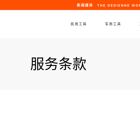
新闻媒体
THE DEDIENNE WO
民用工具
军用工具
飞机工具
服务条款
发动机工具
发动机托架
短舱工具
地面保障设备
发动机外场支持
运输容器
直升机工具