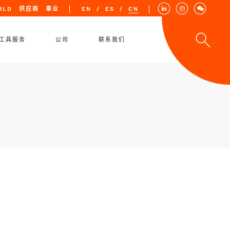
RLD
供应商
事业
EN
ES
CN
工具服务
公司
联系我们
定期认证
价值观
维修和升级
质量
全面翻新
地点
租赁解决方案
培训