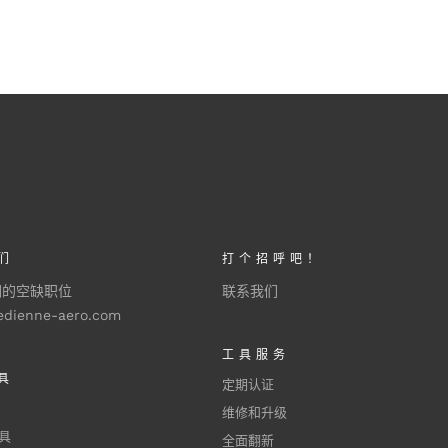
们
打个招呼吧！
们的空缺职位
联系我们
edienne-aero.com
工具服务
具
定期认证
维修和升级
具
全面翻新