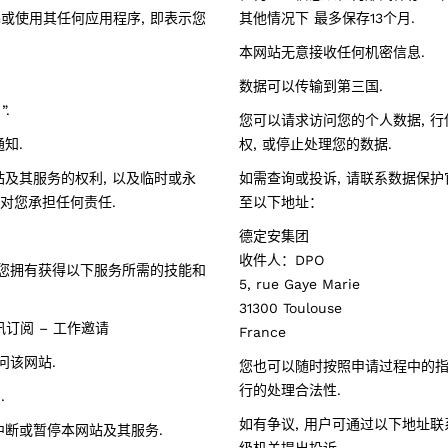
com或使用其任何应用程序, 即表示您
其他情况下 最多保存13个月.
本网站无意接收任何机密信息.
数据可以传输到第三国.
.
您可以请求访问您的个人数据, 行
知.
权, 或停止处理您的数据.
站及其服务的权利, 以及临时或永
如需查询或投诉, 请联系数据保护官（d
不对您承担任何责任.
至以下地址：
德定安集团
收件人：DPO
用户, 您拥有获得以下服务所需的技能和
5, rue Gaye Marie
31300 Toulouse
讯订阅 – 工作邀请
France
问该网站.
您也可以随时按照申请过程中的指
行的处理合法性.
.
如有争议, 用户可通过以下地址联系
中断或暂停本网站及其服务.